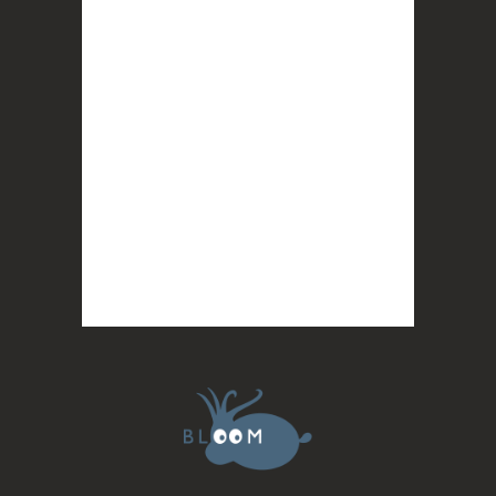
Photo
BLOOM
2 months ago
Quand on vous dit que la mobilisation paye !
MERCI !
Photo
BLOOM
updated their cover photo.
2 months ago
BLOOM's cover photo
Photo
BLOOM
2 months ago