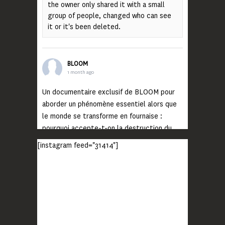
the owner only shared it with a small
group of people, changed who can see
it or it's been deleted.
BLOOM
1 month ago
Un documentaire exclusif de BLOOM pour
aborder un phénomène essentiel alors que
le monde se transforme en fournaise :
pourquoi accepte-t-on la destruction du
monde ?
[instagram feed="31414"]
Lisez jusqu’au bout et rendez-vous sur
notre chaîne Youtube (lien en bio) pour
découvrir un film qui génèrera deux choses
importantes : des conversations
interrogeant votre mémoire et celle de vos
proches, et la conscience de tout
...
Voir plus