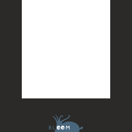
proches, et la conscience de tout
...
Voir plus
Photo
BLOOM
2 months ago
Quand on vous dit que la mobilisation paye !
MERCI !
Photo
BLOOM
updated their cover photo.
2 months ago
BLOOM's cover photo
Photo