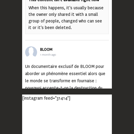
When this happens, it's usually because
the owner only shared it with a small
group of people, changed who can see
it or it's been deleted.
BLOOM
1 month ago
Un documentaire exclusif de BLOOM pour
aborder un phénomène essentiel alors que
le monde se transforme en fournaise :
pourquoi accepte-t-on la destruction du
monde ?
[instagram feed="31414"]
Lisez jusqu’au bout et rendez-vous sur
notre chaîne Youtube (lien en bio) pour
découvrir un film qui génèrera deux choses
importantes : des conversations
interrogeant votre mémoire et celle de vos