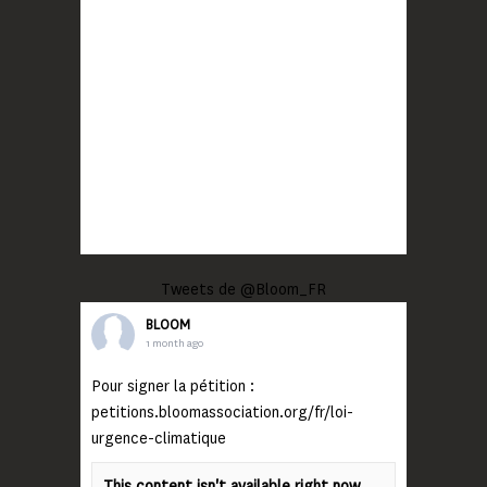
Tweets de @Bloom_FR
BLOOM
1 month ago
Pour signer la pétition :
petitions.bloomassociation.org/fr/loi-
urgence-climatique
This content isn't available right now