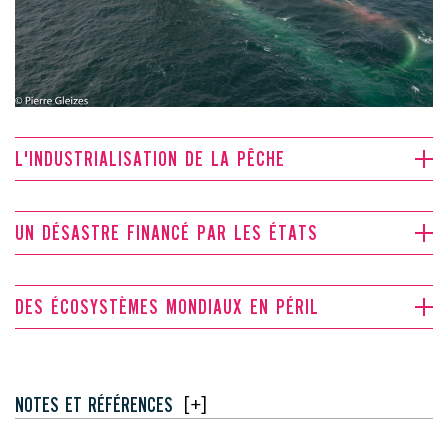
L'INDUSTRIALISATION DE LA PÊCHE
UN DÉSASTRE FINANCÉ PAR LES ÉTATS
DES ÉCOSYSTÈMES MONDIAUX EN PÉRIL
[
+
]
NOTES ET RÉFÉRENCES