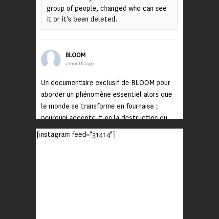
group of people, changed who can see
it or it's been deleted.
BLOOM
2 months ago
Un documentaire exclusif de BLOOM pour
aborder un phénomène essentiel alors que
le monde se transforme en fournaise :
pourquoi accepte-t-on la destruction du
monde ?
[instagram feed="31414"]
Lisez jusqu’au bout et rendez-vous sur
notre chaîne Youtube (lien en bio) pour
découvrir un film qui génèrera deux choses
importantes : des conversations
interrogeant votre mémoire et celle de vos
proches, et la conscience de tout
...
Voir plus