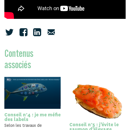
Contenus
associés
Conseil n°4 : je me méfie
des labels
Conseil n°5 : j’évite le
Selon les travaux de
saumon d’élevage