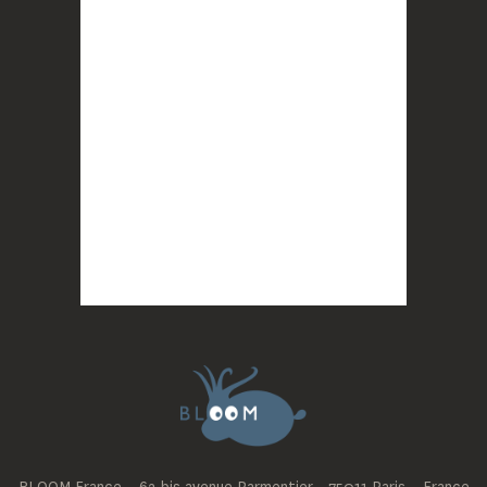
Photo
BLOOM
2 months ago
Quand on vous dit que la mobilisation paye !
MERCI !
Photo
BLOOM
updated their cover photo.
2 months ago
BLOOM's cover photo
Photo
BLOOM
2 months ago
BLOOM France – 62 bis avenue Parmentier - 75011 Paris – France