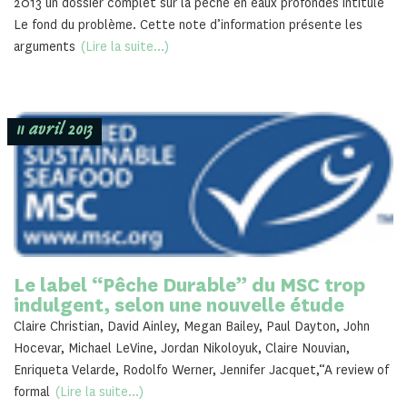
2013 un dossier complet sur la pêche en eaux profondes intitulé
Le fond du problème. Cette note d’information présente les
arguments
(Lire la suite...)
11 avril 2013
Le label “Pêche Durable” du MSC trop
indulgent, selon une nouvelle étude
Claire Christian, David Ainley, Megan Bailey, Paul Dayton, John
Hocevar, Michael LeVine, Jordan Nikoloyuk, Claire Nouvian,
Enriqueta Velarde, Rodolfo Werner, Jennifer Jacquet,“A review of
formal
(Lire la suite...)