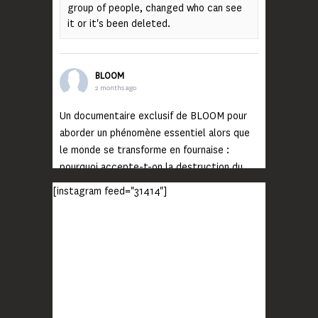
group of people, changed who can see
it or it's been deleted.
BLOOM
2 months ago
Un documentaire exclusif de BLOOM pour
aborder un phénomène essentiel alors que
le monde se transforme en fournaise :
pourquoi accepte-t-on la destruction du
monde ?
[instagram feed="31414"]
Lisez jusqu’au bout et rendez-vous sur
notre chaîne Youtube (lien en bio) pour
découvrir un film qui génèrera deux choses
importantes : des conversations
interrogeant votre mémoire et celle de vos
proches, et la conscience de tout
...
Voir plus
Photo