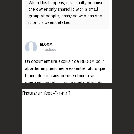
When this happens, it's usually because
the owner only shared it with a small
group of people, changed who can see
it or it's been deleted.
BLOOM
1 month ago
Un documentaire exclusif de BLOOM pour
aborder un phénomène essentiel alors que
le monde se transforme en fournaise :
pourquoi accepte-t-on la destruction du
monde ?
[instagram feed="31414"]
Lisez jusqu’au bout et rendez-vous sur
notre chaîne Youtube (lien en bio) pour
découvrir un film qui génèrera deux choses
importantes : des conversations
interrogeant votre mémoire et celle de vos