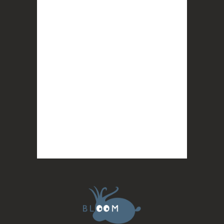
proches, et la conscience de tout
...
Voir plus
Photo
BLOOM
2 months ago
Quand on vous dit que la mobilisation paye !
MERCI !
Photo
BLOOM
updated their cover photo.
2 months ago
BLOOM's cover photo
Photo
BLOOM