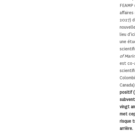
FEAMP (
affaires
2027) d
nouvelle
lieu d’i
une étu
scientif
of Mari
est co-
scientif
Colombi
Canada
positif 
subvent
vingt an
met cep
risque t
arrière
.