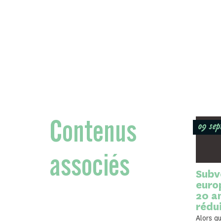
Contenus
09 se
associés
Subv
euro
20 a
rédui
Alors qu