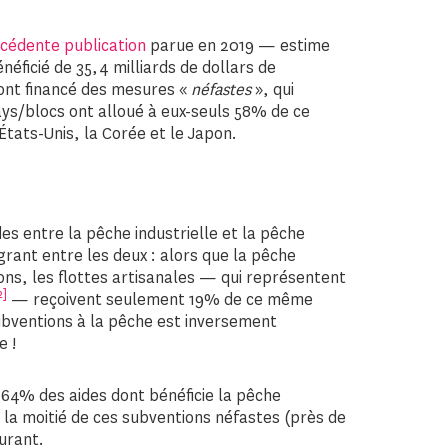
écédente publication
parue en 2019 — estime
néficié de 35,4 milliards de dollars de
 ont financé des mesures «
néfastes
», qui
ays/blocs ont alloué à eux-seuls 58% de ce
États-Unis, la Corée et le Japon.
es entre la pêche industrielle et la pêche
grant entre les deux : alors que la pêche
ons, les flottes artisanales — qui représentent
2]
— reçoivent seulement 19% de ce même
ubventions à la pêche est inversement
e !
64% des aides dont bénéficie la pêche
 la moitié de ces subventions néfastes (près de
urant.