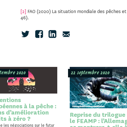
[2]
FAO (2020) La situation mondiale des pêches et 
46).
ptembre 2020
22 septembre 2020
entions
péennes à la pêche :
ns d’amélioration
Reprise du trilogue
ts à zéro ?
le FEAMP : l’Allema
e les négociations sur le futur