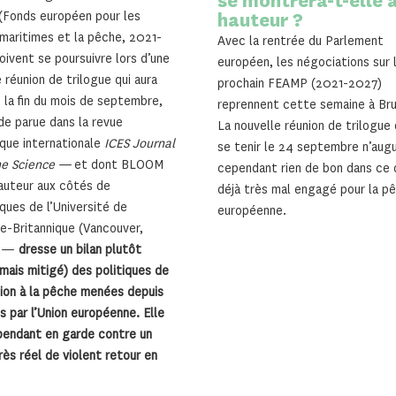
se montrera-t-elle à
hauteur ?
Fonds européen pour les
 maritimes et la pêche, 2021-
Avec la rentrée du Parlement
oivent se poursuivre lors d’une
européen, les négociations sur 
 réunion de trilogue qui aura
prochain FEAMP (2021-2027)
ci la fin du mois de septembre,
reprennent cette semaine à Bru
de parue dans la revue
La nouvelle réunion de trilogue 
ique internationale
ICES Journal
se tenir le 24 septembre n’aug
ne Science
— et dont BLOOM
cependant rien de bon dans ce 
auteur aux côtés de
déjà très mal engagé pour la p
iques de l’Université de
européenne.
e-Britannique (Vancouver,
) —
dresse un bilan plutôt
(mais mitigé) des politiques de
ion à la pêche menées depuis
s par l’Union européenne. Elle
endant en garde contre un
rès réel de violent retour en