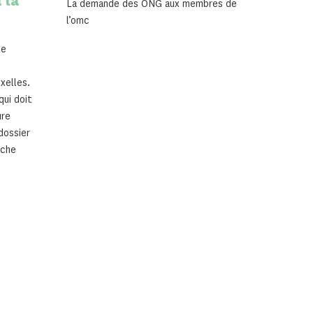
 la
La demande des ONG aux membres de
l’omc
le
xelles.
qui doit
ure
dossier
êche