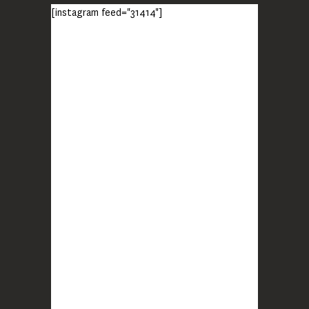
monde ?
[instagram feed="31414"]
Lisez jusqu’au bout et rendez-vous sur
notre chaîne Youtube (lien en bio) pour
découvrir un film qui génèrera deux choses
importantes : des conversations
interrogeant votre mémoire et celle de vos
proches, et la conscience de tout
...
Voir plus
Photo
BLOOM
2 months ago
Quand on vous dit que la mobilisation paye !
MERCI !
Photo
BLOOM
updated their cover photo.