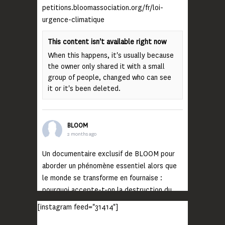
petitions.bloomassociation.org/fr/loi-
urgence-climatique
This content isn't available right now
When this happens, it's usually because
the owner only shared it with a small
group of people, changed who can see
it or it's been deleted.
BLOOM
2 months ago
Un documentaire exclusif de BLOOM pour
aborder un phénomène essentiel alors que
le monde se transforme en fournaise :
pourquoi accepte-t-on la destruction du
monde ?
[instagram feed="31414"]
Lisez jusqu’au bout et rendez-vous sur