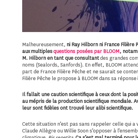
Malheureusement,
ni Ray Hilborn ni France Filière
aux multiples
questions posées par BLOOM
, nota
M. Hilborn en tant que consultant
des grandes comp
noms (Sealords, Sanfords). En effet, BLOOM attend
part de France Filière Pêche et ne saurait se conte
Filière Pêche le propose à BLOOM dans sa réponse
Il fallait une caution scientifique à ceux dont la pos
au mépris de la production scientifique mondiale. Av
leur sont fidèles ont trouvé leur alibi scientifique.
Cette situation n’est pas sans rappeler celle qui a
Claude Allègre ou Willie Soon s’opposer à l’ensem
climatique.
Bis repetita
.
Ça s’est mal terminé pour 