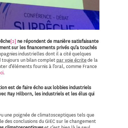
 Pêche
[2]
ne répondent de manière satisfaisante
mment
sur les financements privés qu’a touchés
agnies industrielles dont il a cité quelques
 toujours un bilan complet
par voie écrite
de la
nter d’éléments fournis à l’oral, comme France
ici
.
ition est de faire écho aux lobbies industriels
ec Ray Hilborn, les industriels et les élus qui
 vu une poignée de climatosceptiques tels que
ble des conclusions du GIEC sur le changement
les climatosceptiques
et c’est bien là le seul