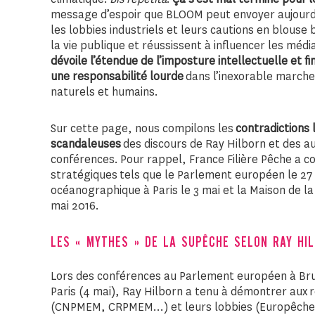
message d’espoir que BLOOM peut envoyer aujourd’h
les lobbies industriels et leurs cautions en blouse
la vie publique et réussissent à influencer les médi
dévoile l’étendue de l’imposture intellectuelle et f
une responsabilité lourde
dans l’inexorable march
naturels et humains.
Sur cette page, nous compilons les
contradictions 
scandaleuses
des discours de Ray Hilborn et des au
conférences. Pour rappel, France Filière Pêche a c
stratégiques tels que le Parlement européen le 27 av
océanographique à Paris le 3 mai et la Maison de la
mai 2016.
LES « MYTHES » DE LA SUPÊCHE SELON RAY HI
Lors des conférences au Parlement européen à Bruxe
Paris (4 mai), Ray Hilborn a tenu à démontrer aux 
(CNPMEM, CRPMEM…) et leurs lobbies (Europêche, Ce