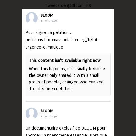
Tweets de @Bloom_FR
BLOOM
1 month ago
Pour signer la pétition :
petitions.bloomassociation.org/fr/loi-
urgence-climatique
This content isn't available right now
When this happens, it's usually because
the owner only shared it with a small
group of people, changed who can see
it or it's been deleted.
BLOOM
1 month ago
Un documentaire exclusif de BLOOM pour
aborder un phénomène essentiel alors que