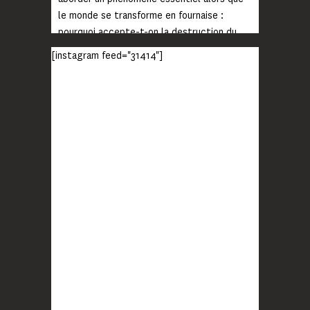
le monde se transforme en fournaise :
pourquoi accepte-t-on la destruction du
monde ?
[instagram feed="31414"]
Lisez jusqu’au bout et rendez-vous sur
notre chaîne Youtube (lien en bio) pour
découvrir un film qui génèrera deux choses
importantes : des conversations
interrogeant votre mémoire et celle de vos
proches, et la conscience de tout
...
Voir plus
Photo
BLOOM
2 months ago
Quand on vous dit que la mobilisation paye !
MERCI !
Photo