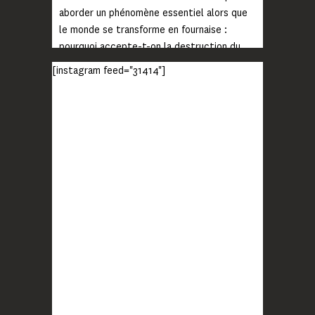
aborder un phénomène essentiel alors que
le monde se transforme en fournaise :
pourquoi accepte-t-on la destruction du
monde ?
[instagram feed="31414"]
Lisez jusqu’au bout et rendez-vous sur
notre chaîne Youtube (lien en bio) pour
découvrir un film qui génèrera deux choses
importantes : des conversations
interrogeant votre mémoire et celle de vos
proches, et la conscience de tout
...
Voir plus
Photo
BLOOM
2 months ago
Quand on vous dit que la mobilisation paye !
MERCI !