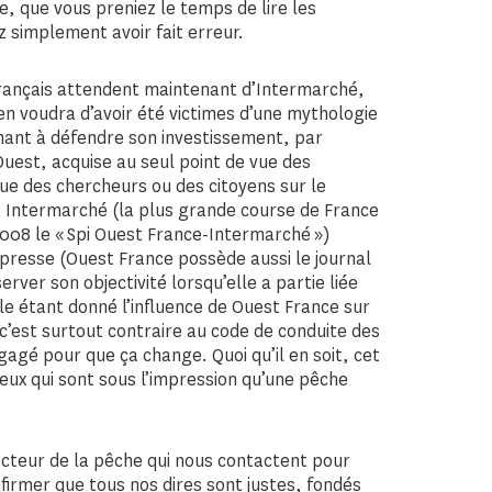
e, que vous preniez le temps de lire les
z simplement avoir fait erreur.
Français attendent maintenant d’Intermarché,
en voudra d’avoir été victimes d’une mythologie
hant à défendre son investissement, par
Ouest, acquise au seul point de vue des
ue des chercheurs ou des citoyens sur le
t Intermarché (la plus grande course de France
 2008 le « Spi Ouest France-Intermarché »)
 presse (Ouest France possède aussi le journal
rver son objectivité lorsqu’elle a partie liée
e étant donné l’influence de Ouest France sur
t c’est surtout contraire au code de conduite des
gagé pour que ça change. Quoi qu’il en soit, cet
ceux qui sont sous l’impression qu’une pêche
ecteur de la pêche qui nous contactent pour
irmer que tous nos dires sont justes, fondés