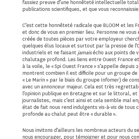
fassiez preuve d’une honnêteté intellectuelle total
publications scientifiques, et que vous reconnaissie
C’est cette honnêteté radicale que BLOOM et les 
et donc de vous en premier lieu. Personne ne vous 
créée de toutes pièces par votre employeur cherc
quelques élus locaux et surtout par la presse de l’
industriels et ne faisant
jamais
écho aux points de v
chalutage profond. Les liens entre Ouest France e
à la voile, le « Spi Ouest France » s’appelle depuis
montrent combien il est difficile pour un groupe de
« Le Marin » par le biais du groupe Infomer) de conse
avec un annonceur majeur. Cela est très regrettabl
l’opinion publique en Bretagne et sur le littoral, e
journalistes, mais c’est ainsi et cela semble mal en
état de fait nous rend indulgents vis-à-vis de tous 
profonde au chalut peut être « durable ».
Nous invitons d’ailleurs les nombreux acteurs du s
nous encourager, pour témoigner et pour nous conf