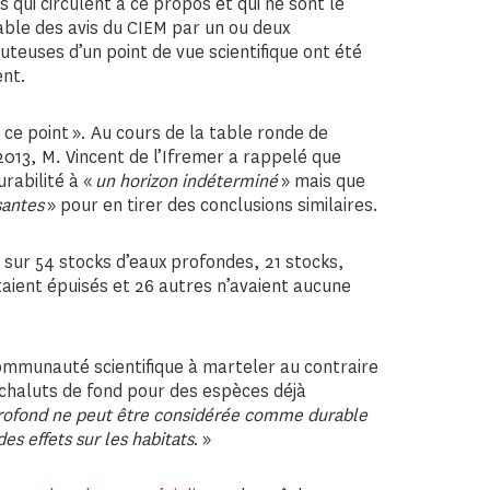
qui circulent à ce propos et qui ne sont le
able des avis du CIEM par un ou deux
uteuses d’un point de vue scientifique ont été
ent.
 ce point ». Au cours de la table ronde de
2013, M. Vincent de l’Ifremer a rappelé que
urabilité à «
un horizon indéterminé
» mais que
isantes
» pour en tirer des conclusions similaires.
 sur 54 stocks d’eaux profondes, 21 stocks,
ient épuisés et 26 autres n’avaient aucune
communauté scientifique à marteler au contraire
 chaluts de fond pour des espèces déjà
rofond ne peut être considérée comme durable
es effets sur les habitats
. »