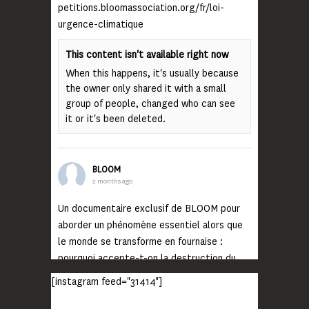
petitions.bloomassociation.org/fr/loi-
urgence-climatique
This content isn't available right now
When this happens, it's usually because
the owner only shared it with a small
group of people, changed who can see
it or it's been deleted.
BLOOM
2 months ago
Un documentaire exclusif de BLOOM pour
aborder un phénomène essentiel alors que
le monde se transforme en fournaise :
pourquoi accepte-t-on la destruction du
monde ?
[instagram feed="31414"]
Lisez jusqu’au bout et rendez-vous sur