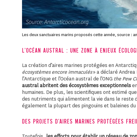
Les deux sanctuaires marins proposés cette année, source : a
L’OCÉAN AUSTRAL : UNE ZONE À ENJEUX ÉCOLOG
La création d’aires marines protégées en Antarctiq
écosystèmes encore immaculés
» a déclaré Andrea 
l’Antarctique et l’Océan austral de l’ONG
the Pew Ch
austral abritent des écosystèmes exceptionnels
en
humaines. De plus, les scientifiques ont estimé que
des nutriments qui alimentent la vie dans le reste 
également la plupart des pingouins et baleines d
DES PROJETS D’AIRES MARINES PROTÉGÉES FRE
Toutefois,
les efforts pour établir un réseau de z