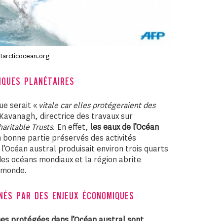
ntarcticocean.org
IQUES PLANÉTAIRES
ue serait «
vitale car elles protégeraient des
Kavanagh, directrice des travaux sur
aritable Trusts
. En effet,
les eaux de l’Océan
 bonne partie préservés des activités
 l’Océan austral produisait environ trois quarts
des océans mondiaux et la région abrite
u monde.
INÉS PAR DES ENJEUX ÉCONOMIQUES
ones protégées dans l’Océan austral sont