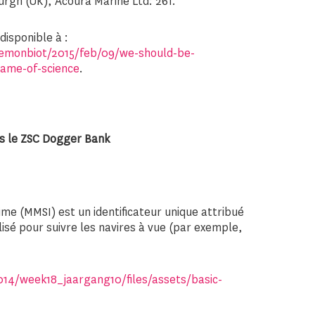
urgh (UK), Acoura Marine Ltd: 261.
disponible à :
emonbiot/2015/feb/09/we-should-be-
name-of-science
.
ns le ZSC Dogger Bank
ime (MMSI) est un identificateur unique attribué
lisé pour suivre les navires à vue (par exemple,
14/week18_jaargang10/files/assets/basic-