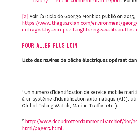
fishery — Public comment draft report
. Edinb
[2]
Voir l’article de George Monbiot publié en 2015, 
https://www.theguardian.com/environment/georg
outraged-by-europe-slaughtering-sea-life-in-the-
POUR ALLER PLUS LOIN
Liste des navires de pêche électriques opérant da
1
Un numéro d’identification de service mobile marit
à un système d’identification automatique (AIS), uti
Global Fishing Watch, Marine Traffic, etc.).
2
http://www.deoudrotterdammer.nl/archief/dor/20
html/page17.html
.