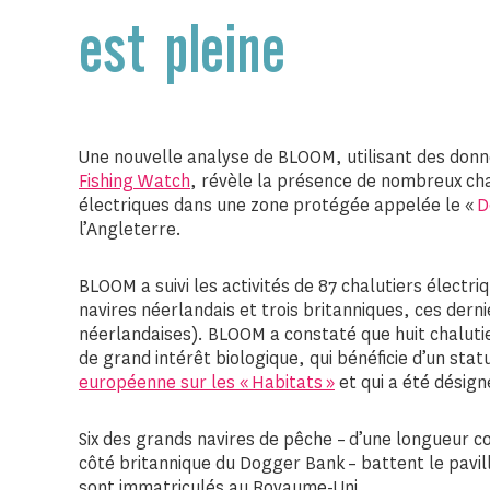
est pleine
Une nouvelle analyse de BLOOM, utilisant des donn
Fishing Watch
, révèle la présence de nombreux cha
électriques dans une zone protégée appelée le «
D
l’Angleterre.
BLOOM a suivi les activités de 87 chalutiers électr
navires néerlandais et trois britanniques, ces dern
néerlandaises). BLOOM a constaté que huit chaluti
de grand intérêt biologique, qui bénéficie d’un sta
européenne sur les « Habitats »
et qui a été désign
Six des grands navires de pêche – d’une longueur c
côté britannique du Dogger Bank – battent le pavil
sont immatriculés au Royaume-Uni.