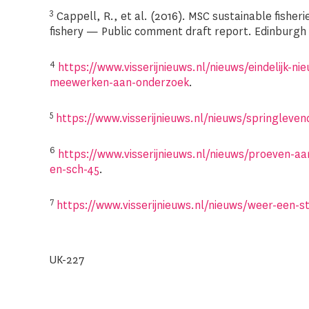
3
Cappell, R., et al. (2016). MSC sustainable fisheri
fishery — Public comment draft report. Edinburgh 
4
https://www.visserijnieuws.nl/nieuws/eindelijk-n
meewerken-aan-onderzoek
.
5
https://www.visserijnieuws.nl/nieuws/springleven
6
https://www.visserijnieuws.nl/nieuws/proeven-aan-
en-sch-45
.
7
https://www.visserijnieuws.nl/nieuws/weer-een-s
UK-227