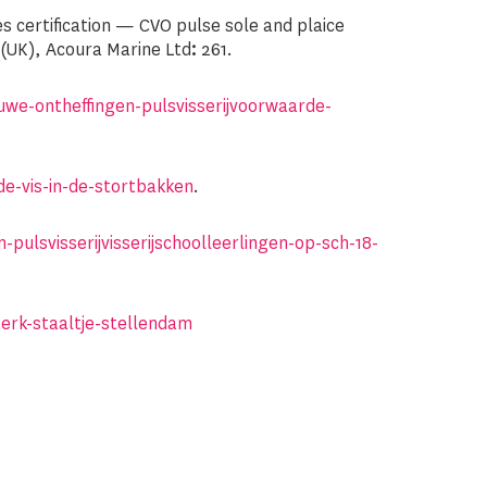
es certification — CVO pulse sole and plaice
(UK), Acoura Marine Ltd
:
261.
ieuwe-ontheffingen-pulsvisserijvoorwaarde-
de-vis-in-de-stortbakken
.
pulsvisserijvisserijschoolleerlingen-op-sch-18-
terk-staaltje-stellendam