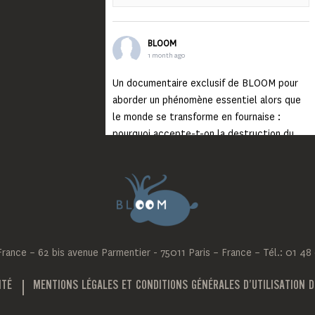
BLOOM
1 month ago
Un documentaire exclusif de BLOOM pour
aborder un phénomène essentiel alors que
le monde se transforme en fournaise :
pourquoi accepte-t-on la destruction du
monde ?
Lisez jusqu’au bout et rendez-vous sur
notre chaîne Youtube (lien en bio) pour
découvrir un film qui génèrera deux choses
importantes : des conversations
interrogeant votre mémoire et celle de vos
ance – 62 bis avenue Parmentier - 75011 Paris – France – Tél.: 01 48
proches, et la conscience de tout
...
Voir plus
Photo
ITÉ
MENTIONS LÉGALES ET CONDITIONS GÉNÉRALES D’UTILISATION D