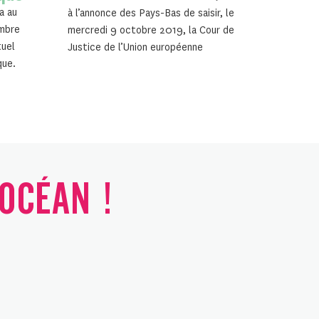
a au
à l’annonce des Pays-Bas de saisir, le
embre
mercredi 9 octobre 2019, la Cour de
tuel
Justice de l’Union européenne
que.
'OCÉAN !