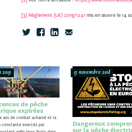
[3]
Règlement (UE) 2019/1241
mis en œuvre le 14 a
n 2019
13 novembre 2018
icences de pêche
trique expirées
x ans de combat acharné et la
Dangereux compro
n constante exercés par
sur la pêche électr
ortent enfin leurs fruits dans