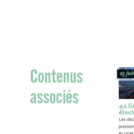
Contenus
03 jui
associés
42 l
élec
Les deu
pressio
BLOOM p