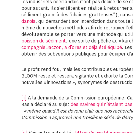
les industriels néerlandais n’ont pas décidé de se 
pour autant. Ils s’entêtent en réalité à retourner 
sédiment grâce à des “chaines gratteuses”), cau
danois
, qui demandent son interdiction dans toute l
même de nouvelles méthodes afin de retrouver l’effi
dévolu semble se porter vers une méthode qui util
poisson du sédiment
, une sorte de pêche au « kärc
compagnie Jaczon, a d’ores et déjà été équipé
. Le
obtenir des subventions publiques pour équiper d’a
Le profit rend fou, mais les contribuables européen
BLOOM reste et restera vigilante et exhorte la Co
nouvelles « innovations », synonymes de destructio
[1]
A la demande de la Commission européenne, Caro
Bas a déclaré au sujet
des navires qui n’étaient pa
:
« même quand il est devenu clair que nos recherche
Commission a approuvé une troisième série de dérog
[2]
Voir notre actualité :
https://www.bloomassocia