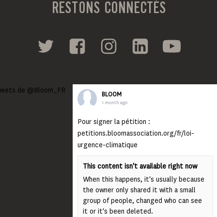
RESTONS CONNECTÉS
eets de @Bloom_FR
BLOOM
1 month ago
Pour signer la pétition :
petitions.bloomassociation.org/fr/loi-
urgence-climatique
This content isn't available right now
When this happens, it's usually because
the owner only shared it with a small
group of people, changed who can see
it or it's been deleted.