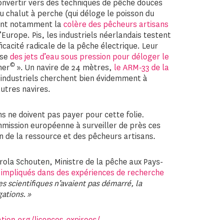
convertir vers des techniques de pêche douces
au chalut à perche (qui déloge le poisson du
sant notamment la
colère des pêcheurs artisans
’Europe. Pis, les industriels néerlandais testent
cacité radicale de la pêche électrique. Leur
ise
des jets d’eau sous pression pour déloger le
©
her
». Un navire de 24 mètres,
le ARM-33 de la
s industriels cherchent bien évidemment à
utres navires.
s ne doivent pas payer pour cette folie.
mmission européenne à surveiller de près ces
n de la ressource et des pêcheurs artisans.
la Schouten, Ministre de la pêche aux Pays-
s impliqués dans des expériences de recherche
s scientifiques n’avaient pas démarré, la
ations. »
tion.org/licences-expirees/