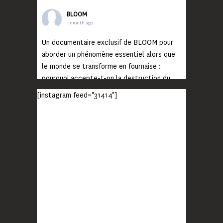
BLOOM
1 month ago
Un documentaire exclusif de BLOOM pour
aborder un phénomène essentiel alors que
le monde se transforme en fournaise :
pourquoi accepte-t-on la destruction du
monde ?
[instagram feed="31414"]
Lisez jusqu’au bout et rendez-vous sur
notre chaîne Youtube (lien en bio) pour
découvrir un film qui génèrera deux choses
importantes : des conversations
interrogeant votre mémoire et celle de vos
proches, et la conscience de tout
...
Voir plus
Photo
BLOOM