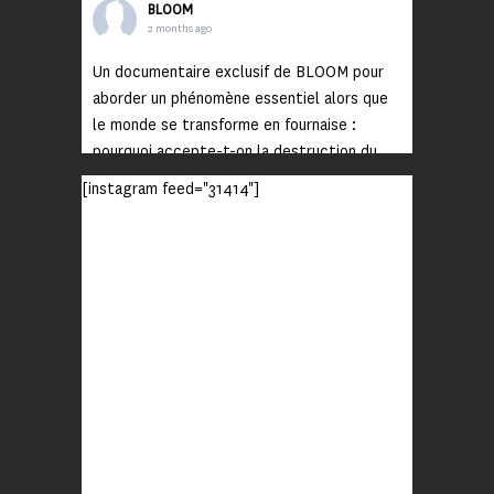
BLOOM
2 months ago
Un documentaire exclusif de BLOOM pour
aborder un phénomène essentiel alors que
le monde se transforme en fournaise :
pourquoi accepte-t-on la destruction du
monde ?
[instagram feed="31414"]
Lisez jusqu’au bout et rendez-vous sur
notre chaîne Youtube (lien en bio) pour
découvrir un film qui génèrera deux choses
importantes : des conversations
interrogeant votre mémoire et celle de vos
proches, et la conscience de tout
...
Voir plus
Photo
BLOOM
2 months ago