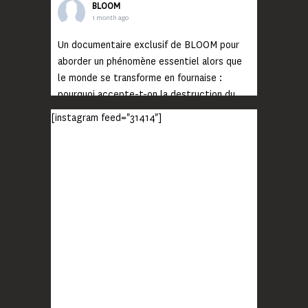
BLOOM
1 month ago
Un documentaire exclusif de BLOOM pour
aborder un phénomène essentiel alors que
le monde se transforme en fournaise :
pourquoi accepte-t-on la destruction du
monde ?
[instagram feed="31414"]
Lisez jusqu’au bout et rendez-vous sur
notre chaîne Youtube (lien en bio) pour
découvrir un film qui génèrera deux choses
importantes : des conversations
interrogeant votre mémoire et celle de vos
proches, et la conscience de tout
...
Voir plus
Photo
BLOOM
2 months ago