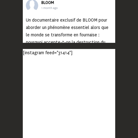
BLOOM
1 month ago
Un documentaire exclusif de BLOOM pour
aborder un phénomène essentiel alors que
le monde se transforme en fournaise :
pourquoi accepte-t-on la destruction du
monde ?
[instagram feed="31414"]
Lisez jusqu’au bout et rendez-vous sur
notre chaîne Youtube (lien en bio) pour
découvrir un film qui génèrera deux choses
importantes : des conversations
interrogeant votre mémoire et celle de vos
proches, et la conscience de tout
...
Voir plus
Photo
BLOOM
2 months ago