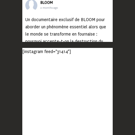
BLOOM
2 months ago
Un documentaire exclusif de BLOOM pour
aborder un phénomène essentiel alors que
le monde se transforme en fournaise :
pourquoi accepte-t-on la destruction du
monde ?
[instagram feed="31414"]
Lisez jusqu’au bout et rendez-vous sur
notre chaîne Youtube (lien en bio) pour
découvrir un film qui génèrera deux choses
importantes : des conversations
interrogeant votre mémoire et celle de vos
proches, et la conscience de tout
...
Voir plus
Photo
BLOOM
2 months ago