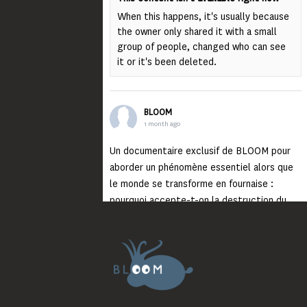
When this happens, it's usually because
the owner only shared it with a small
group of people, changed who can see
it or it's been deleted.
BLOOM
1 month ago
Un documentaire exclusif de BLOOM pour
aborder un phénomène essentiel alors que
le monde se transforme en fournaise :
pourquoi accepte-t-on la destruction du
monde ?
Lisez jusqu’au bout et rendez-vous sur
notre chaîne Youtube (lien en bio) pour
découvrir un film qui génèrera deux choses
importantes : des conversations
interrogeant votre mémoire et celle de vos