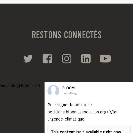
RESTONS CONNECTÉS
eets de @Bloom_FR
BLOOM
1 month ago
Pour signer la pétition :
petitions.bloomassociation.org/fr/loi-
urgence-climatique
This content isn't available right now