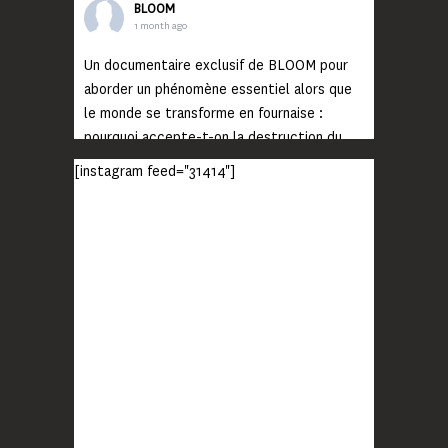
BLOOM
1 month ago
Un documentaire exclusif de BLOOM pour
aborder un phénomène essentiel alors que
le monde se transforme en fournaise :
pourquoi accepte-t-on la destruction du
monde ?
[instagram feed="31414"]
Lisez jusqu’au bout et rendez-vous sur
notre chaîne Youtube (lien en bio) pour
découvrir un film qui génèrera deux choses
importantes : des conversations
interrogeant votre mémoire et celle de vos
proches, et la conscience de tout
...
Voir plus
Photo
BLOOM
2 months ago