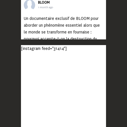
BLOOM
1 month ago
Un documentaire exclusif de BLOOM pour
aborder un phénomène essentiel alors que
le monde se transforme en fournaise :
pourquoi accepte-t-on la destruction du
monde ?
[instagram feed="31414"]
Lisez jusqu’au bout et rendez-vous sur
notre chaîne Youtube (lien en bio) pour
découvrir un film qui génèrera deux choses
importantes : des conversations
interrogeant votre mémoire et celle de vos
proches, et la conscience de tout
...
Voir plus
Photo
BLOOM
2 months ago