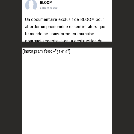
BLOOM
2 months ago
Un documentaire exclusif de BLOOM pour
aborder un phénomène essentiel alors que
le monde se transforme en fournaise :
pourquoi accepte-t-on la destruction du
monde ?
[instagram feed="31414"]
Lisez jusqu’au bout et rendez-vous sur
notre chaîne Youtube (lien en bio) pour
découvrir un film qui génèrera deux choses
importantes : des conversations
interrogeant votre mémoire et celle de vos
proches, et la conscience de tout
...
Voir plus
Photo
BLOOM
2 months ago