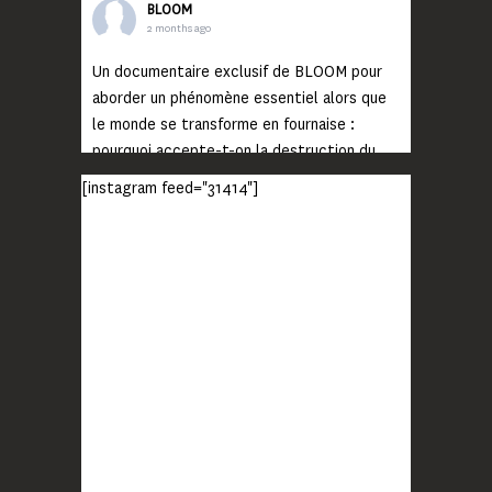
BLOOM
2 months ago
Un documentaire exclusif de BLOOM pour
aborder un phénomène essentiel alors que
le monde se transforme en fournaise :
pourquoi accepte-t-on la destruction du
monde ?
[instagram feed="31414"]
Lisez jusqu’au bout et rendez-vous sur
notre chaîne Youtube (lien en bio) pour
découvrir un film qui génèrera deux choses
importantes : des conversations
interrogeant votre mémoire et celle de vos
proches, et la conscience de tout
...
Voir plus
Photo
BLOOM
2 months ago