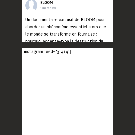
BLOOM
1 month ago
Un documentaire exclusif de BLOOM pour
aborder un phénomène essentiel alors que
le monde se transforme en fournaise :
pourquoi accepte-t-on la destruction du
monde ?
[instagram feed="31414"]
Lisez jusqu’au bout et rendez-vous sur
notre chaîne Youtube (lien en bio) pour
découvrir un film qui génèrera deux choses
importantes : des conversations
interrogeant votre mémoire et celle de vos
proches, et la conscience de tout
...
Voir plus
Photo
BLOOM
2 months ago