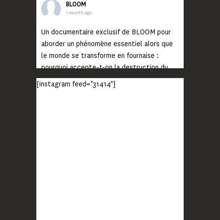
BLOOM
1 month ago
Un documentaire exclusif de BLOOM pour
aborder un phénomène essentiel alors que
le monde se transforme en fournaise :
pourquoi accepte-t-on la destruction du
monde ?
[instagram feed="31414"]
Lisez jusqu’au bout et rendez-vous sur
notre chaîne Youtube (lien en bio) pour
découvrir un film qui génèrera deux choses
importantes : des conversations
interrogeant votre mémoire et celle de vos
proches, et la conscience de tout
...
Voir plus
Photo
BLOOM
2 months ago