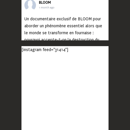
BLOOM
1 month ago
Un documentaire exclusif de BLOOM pour
aborder un phénomène essentiel alors que
le monde se transforme en fournaise :
pourquoi accepte-t-on la destruction du
monde ?
[instagram feed="31414"]
Lisez jusqu’au bout et rendez-vous sur
notre chaîne Youtube (lien en bio) pour
découvrir un film qui génèrera deux choses
importantes : des conversations
interrogeant votre mémoire et celle de vos
proches, et la conscience de tout
...
Voir plus
Photo
BLOOM
2 months ago