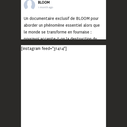
BLOOM
1 month ago
Un documentaire exclusif de BLOOM pour
aborder un phénomène essentiel alors que
le monde se transforme en fournaise :
pourquoi accepte-t-on la destruction du
monde ?
[instagram feed="31414"]
Lisez jusqu’au bout et rendez-vous sur
notre chaîne Youtube (lien en bio) pour
découvrir un film qui génèrera deux choses
importantes : des conversations
interrogeant votre mémoire et celle de vos
proches, et la conscience de tout
...
Voir plus
Photo
BLOOM
2 months ago