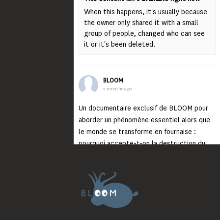
When this happens, it's usually because
the owner only shared it with a small
group of people, changed who can see
it or it's been deleted.
BLOOM
2 months ago
Un documentaire exclusif de BLOOM pour
aborder un phénomène essentiel alors que
le monde se transforme en fournaise :
pourquoi accepte-t-on la destruction du
monde ?
Lisez jusqu’au bout et rendez-vous sur
notre chaîne Youtube (lien en bio) pour
découvrir un film qui génèrera deux choses
importantes : des conversations
interrogeant votre mémoire et celle de vos