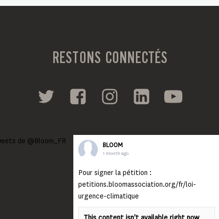
RESTONS CONNECTÉS
eets de @Bloom_FR
BLOOM
1 month ago
Pour signer la pétition :
petitions.bloomassociation.org/fr/loi-
urgence-climatique
This content isn't available right now