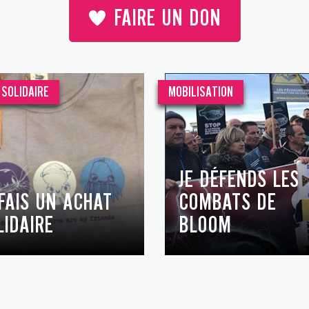
FAIRE UN DON
SOLIDAIRE
MOBILISATION
JE DÉFENDS LES
 FAIS UN ACHAT
COMBATS DE
LIDAIRE
BLOOM