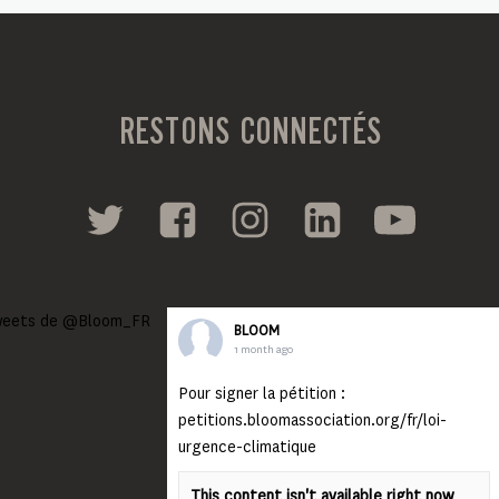
RESTONS CONNECTÉS
eets de @Bloom_FR
BLOOM
1 month ago
Pour signer la pétition :
petitions.bloomassociation.org/fr/loi-
urgence-climatique
This content isn't available right now