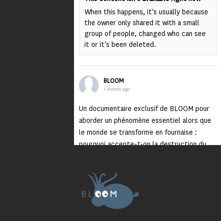
When this happens, it's usually because
the owner only shared it with a small
group of people, changed who can see
it or it's been deleted.
BLOOM
1 month ago
Un documentaire exclusif de BLOOM pour
aborder un phénomène essentiel alors que
le monde se transforme en fournaise :
pourquoi accepte-t-on la destruction du
monde ?
Lisez jusqu’au bout et rendez-vous sur
notre chaîne Youtube (lien en bio) pour
découvrir un film qui génèrera deux choses
importantes : des conversations
interrogeant votre mémoire et celle de vos