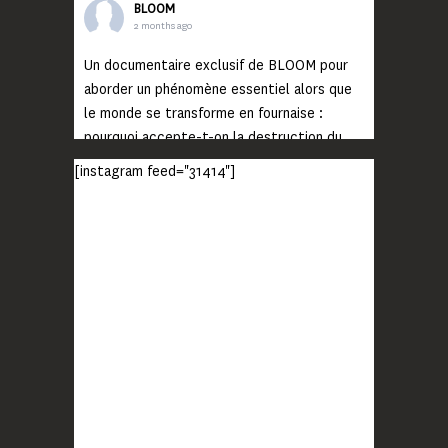
BLOOM
2 months ago
Un documentaire exclusif de BLOOM pour
aborder un phénomène essentiel alors que
le monde se transforme en fournaise :
pourquoi accepte-t-on la destruction du
monde ?
[instagram feed="31414"]
Lisez jusqu’au bout et rendez-vous sur
notre chaîne Youtube (lien en bio) pour
découvrir un film qui génèrera deux choses
importantes : des conversations
interrogeant votre mémoire et celle de vos
proches, et la conscience de tout
...
Voir plus
Photo
BLOOM
2 months ago