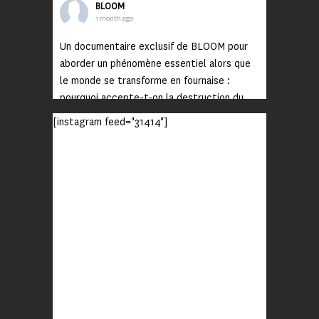
BLOOM
1 month ago
Un documentaire exclusif de BLOOM pour
aborder un phénomène essentiel alors que
le monde se transforme en fournaise :
pourquoi accepte-t-on la destruction du
monde ?
[instagram feed="31414"]
Lisez jusqu’au bout et rendez-vous sur
notre chaîne Youtube (lien en bio) pour
découvrir un film qui génèrera deux choses
importantes : des conversations
interrogeant votre mémoire et celle de vos
proches, et la conscience de tout
...
Voir plus
Photo
BLOOM
2 months ago