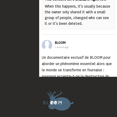
When this happens, it's usually because
the owner only shared it with a small
group of people, changed who can see
it or it's been deleted.
BLOOM
1 month ago
Un documentaire exclusif de BLOOM pour
aborder un phénomène essentiel alors que
le monde se transforme en fournaise :
pourquoi accepte-t-on la destruction du
monde ?
Lisez jusqu’au bout et rendez-vous sur
notre chaîne Youtube (lien en bio) pour
découvrir un film qui génèrera deux choses
importantes : des conversations
interrogeant votre mémoire et celle de vos