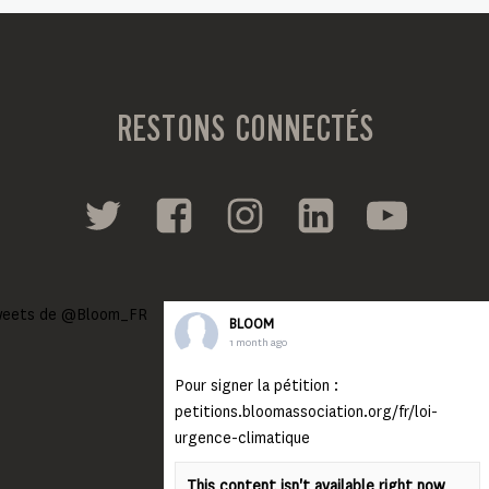
RESTONS CONNECTÉS
eets de @Bloom_FR
BLOOM
1 month ago
Pour signer la pétition :
petitions.bloomassociation.org/fr/loi-
urgence-climatique
This content isn't available right now