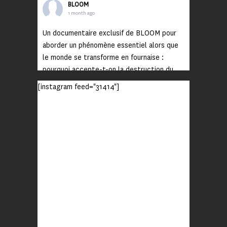
BLOOM
1 month ago
Un documentaire exclusif de BLOOM pour
aborder un phénomène essentiel alors que
le monde se transforme en fournaise :
pourquoi accepte-t-on la destruction du
monde ?
[instagram feed="31414"]
Lisez jusqu’au bout et rendez-vous sur
notre chaîne Youtube (lien en bio) pour
découvrir un film qui génèrera deux choses
importantes : des conversations
interrogeant votre mémoire et celle de vos
proches, et la conscience de tout
...
Voir plus
Photo
BLOOM
2 months ago