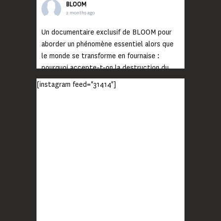
BLOOM
2 months ago
Un documentaire exclusif de BLOOM pour
aborder un phénomène essentiel alors que
le monde se transforme en fournaise :
pourquoi accepte-t-on la destruction du
monde ?
[instagram feed="31414"]
Lisez jusqu’au bout et rendez-vous sur
notre chaîne Youtube (lien en bio) pour
découvrir un film qui génèrera deux choses
importantes : des conversations
interrogeant votre mémoire et celle de vos
proches, et la conscience de tout
...
Voir plus
Photo
BLOOM
2 months ago