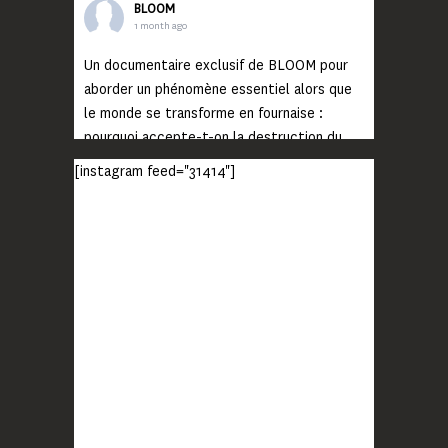
BLOOM
1 month ago
Un documentaire exclusif de BLOOM pour
aborder un phénomène essentiel alors que
le monde se transforme en fournaise :
pourquoi accepte-t-on la destruction du
monde ?
[instagram feed="31414"]
Lisez jusqu’au bout et rendez-vous sur
notre chaîne Youtube (lien en bio) pour
découvrir un film qui génèrera deux choses
importantes : des conversations
interrogeant votre mémoire et celle de vos
proches, et la conscience de tout
...
Voir plus
Photo
BLOOM
2 months ago