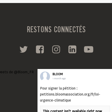
RESTONS CONNECTÉS
eets de @Bloom_FR
BLOOM
1 month ago
Pour signer la pétition :
petitions.bloomassociation.org/fr/loi-
urgence-climatique
This content isn't available right now