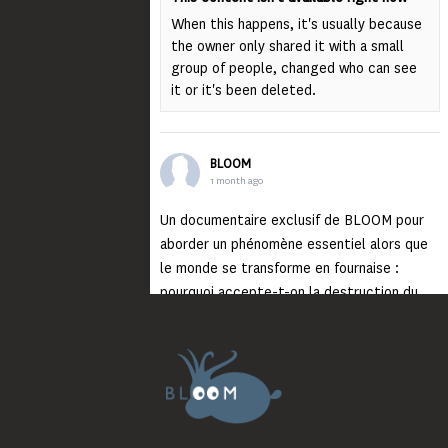
When this happens, it's usually because
the owner only shared it with a small
group of people, changed who can see
it or it's been deleted.
BLOOM
1 month ago
Un documentaire exclusif de BLOOM pour
aborder un phénomène essentiel alors que
le monde se transforme en fournaise :
pourquoi accepte-t-on la destruction du
monde ?
Lisez jusqu’au bout et rendez-vous sur
notre chaîne Youtube (lien en bio) pour
découvrir un film qui génèrera deux choses
importantes : des conversations
interrogeant votre mémoire et celle de vos