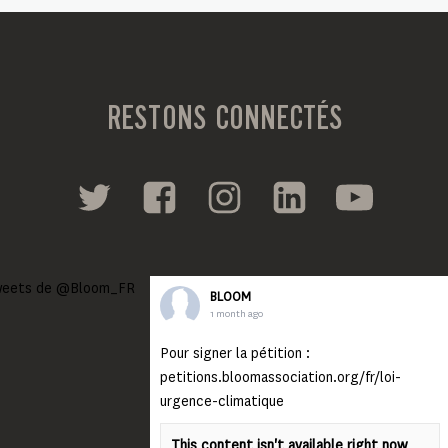
RESTONS CONNECTÉS
eets de @Bloom_FR
BLOOM
1 month ago
Pour signer la pétition :
petitions.bloomassociation.org/fr/loi-
urgence-climatique
This content isn't available right now