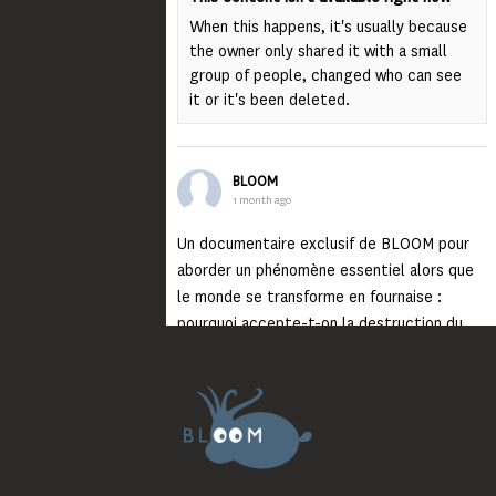
When this happens, it's usually because
the owner only shared it with a small
group of people, changed who can see
it or it's been deleted.
BLOOM
1 month ago
Un documentaire exclusif de BLOOM pour
aborder un phénomène essentiel alors que
le monde se transforme en fournaise :
pourquoi accepte-t-on la destruction du
monde ?
Lisez jusqu’au bout et rendez-vous sur
notre chaîne Youtube (lien en bio) pour
découvrir un film qui génèrera deux choses
importantes : des conversations
interrogeant votre mémoire et celle de vos