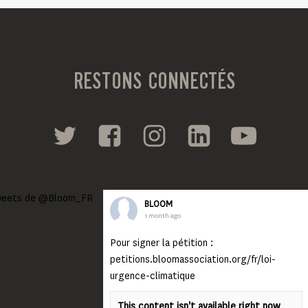
RESTONS CONNECTÉS
eets de @Bloom_FR
BLOOM
1 month ago
Pour signer la pétition :
petitions.bloomassociation.org/fr/loi-
urgence-climatique
This content isn't available right now