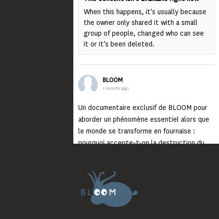
When this happens, it's usually because
the owner only shared it with a small
group of people, changed who can see
it or it's been deleted.
BLOOM
1 month ago
Un documentaire exclusif de BLOOM pour
aborder un phénomène essentiel alors que
le monde se transforme en fournaise :
pourquoi accepte-t-on la destruction du
monde ?
Lisez jusqu’au bout et rendez-vous sur
notre chaîne Youtube (lien en bio) pour
découvrir un film qui génèrera deux choses
importantes : des conversations
interrogeant votre mémoire et celle de vos