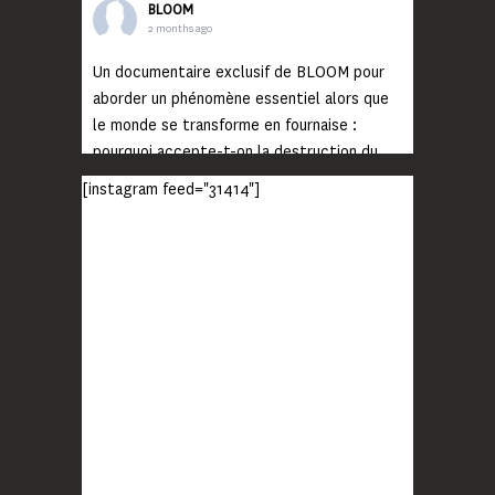
BLOOM
2 months ago
Un documentaire exclusif de BLOOM pour
aborder un phénomène essentiel alors que
le monde se transforme en fournaise :
pourquoi accepte-t-on la destruction du
monde ?
[instagram feed="31414"]
Lisez jusqu’au bout et rendez-vous sur
notre chaîne Youtube (lien en bio) pour
découvrir un film qui génèrera deux choses
importantes : des conversations
interrogeant votre mémoire et celle de vos
proches, et la conscience de tout
...
Voir plus
Photo
BLOOM
2 months ago