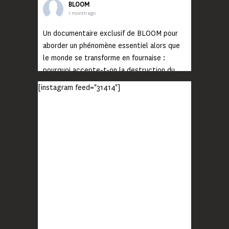
BLOOM
1 month ago
Un documentaire exclusif de BLOOM pour
aborder un phénomène essentiel alors que
le monde se transforme en fournaise :
pourquoi accepte-t-on la destruction du
monde ?
[instagram feed="31414"]
Lisez jusqu’au bout et rendez-vous sur
notre chaîne Youtube (lien en bio) pour
découvrir un film qui génèrera deux choses
importantes : des conversations
interrogeant votre mémoire et celle de vos
proches, et la conscience de tout
...
Voir plus
Photo
BLOOM
2 months ago