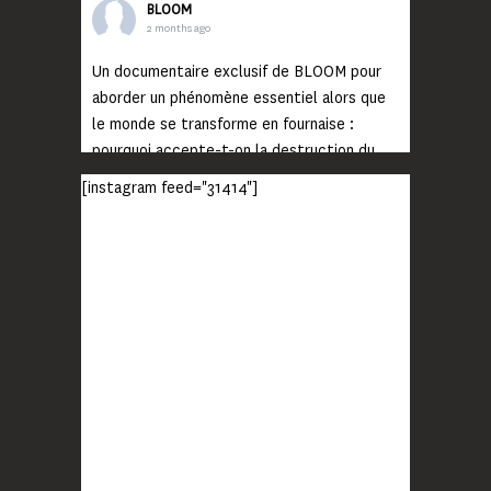
BLOOM
2 months ago
Un documentaire exclusif de BLOOM pour
aborder un phénomène essentiel alors que
le monde se transforme en fournaise :
pourquoi accepte-t-on la destruction du
monde ?
[instagram feed="31414"]
Lisez jusqu’au bout et rendez-vous sur
notre chaîne Youtube (lien en bio) pour
découvrir un film qui génèrera deux choses
importantes : des conversations
interrogeant votre mémoire et celle de vos
proches, et la conscience de tout
...
Voir plus
Photo
BLOOM
2 months ago