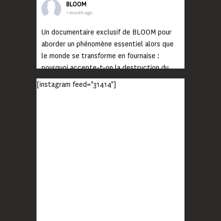
BLOOM
1 month ago
Un documentaire exclusif de BLOOM pour
aborder un phénomène essentiel alors que
le monde se transforme en fournaise :
pourquoi accepte-t-on la destruction du
monde ?
[instagram feed="31414"]
Lisez jusqu’au bout et rendez-vous sur
notre chaîne Youtube (lien en bio) pour
découvrir un film qui génèrera deux choses
importantes : des conversations
interrogeant votre mémoire et celle de vos
proches, et la conscience de tout
...
Voir plus
Photo
BLOOM
2 months ago