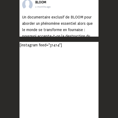
BLOOM
2 months ago
Un documentaire exclusif de BLOOM pour
aborder un phénomène essentiel alors que
le monde se transforme en fournaise :
pourquoi accepte-t-on la destruction du
monde ?
[instagram feed="31414"]
Lisez jusqu’au bout et rendez-vous sur
notre chaîne Youtube (lien en bio) pour
découvrir un film qui génèrera deux choses
importantes : des conversations
interrogeant votre mémoire et celle de vos
proches, et la conscience de tout
...
Voir plus
Photo
BLOOM
2 months ago