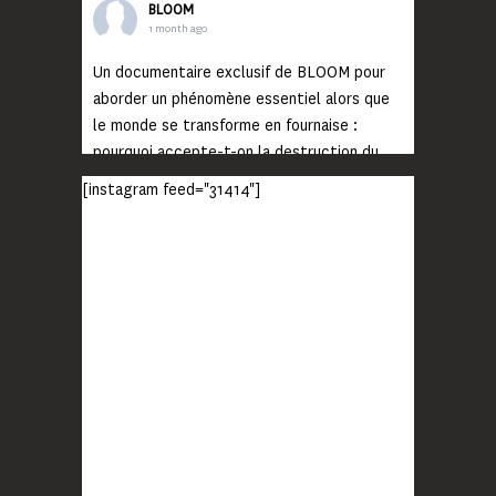
BLOOM
1 month ago
Un documentaire exclusif de BLOOM pour
aborder un phénomène essentiel alors que
le monde se transforme en fournaise :
pourquoi accepte-t-on la destruction du
monde ?
[instagram feed="31414"]
Lisez jusqu’au bout et rendez-vous sur
notre chaîne Youtube (lien en bio) pour
découvrir un film qui génèrera deux choses
importantes : des conversations
interrogeant votre mémoire et celle de vos
proches, et la conscience de tout
...
Voir plus
Photo
BLOOM
2 months ago