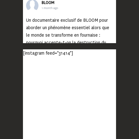
BLOOM
1 month ago
Un documentaire exclusif de BLOOM pour
aborder un phénomène essentiel alors que
le monde se transforme en fournaise :
pourquoi accepte-t-on la destruction du
monde ?
[instagram feed="31414"]
Lisez jusqu’au bout et rendez-vous sur
notre chaîne Youtube (lien en bio) pour
découvrir un film qui génèrera deux choses
importantes : des conversations
interrogeant votre mémoire et celle de vos
proches, et la conscience de tout
...
Voir plus
Photo
BLOOM
2 months ago