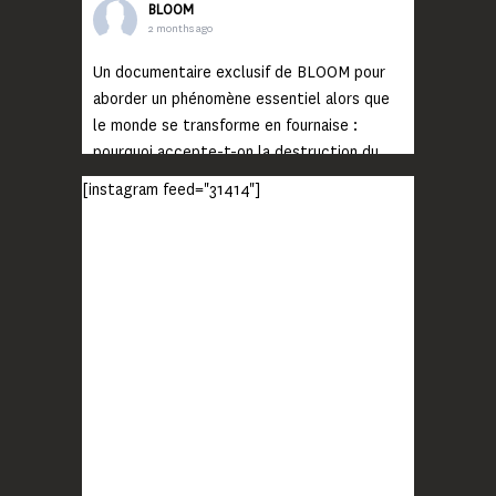
BLOOM
2 months ago
Un documentaire exclusif de BLOOM pour
aborder un phénomène essentiel alors que
le monde se transforme en fournaise :
pourquoi accepte-t-on la destruction du
monde ?
[instagram feed="31414"]
Lisez jusqu’au bout et rendez-vous sur
notre chaîne Youtube (lien en bio) pour
découvrir un film qui génèrera deux choses
importantes : des conversations
interrogeant votre mémoire et celle de vos
proches, et la conscience de tout
...
Voir plus
Photo
BLOOM
2 months ago