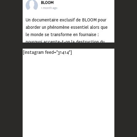
BLOOM
1 month ago
Un documentaire exclusif de BLOOM pour
aborder un phénomène essentiel alors que
le monde se transforme en fournaise :
pourquoi accepte-t-on la destruction du
monde ?
[instagram feed="31414"]
Lisez jusqu’au bout et rendez-vous sur
notre chaîne Youtube (lien en bio) pour
découvrir un film qui génèrera deux choses
importantes : des conversations
interrogeant votre mémoire et celle de vos
proches, et la conscience de tout
...
Voir plus
Photo
BLOOM
2 months ago